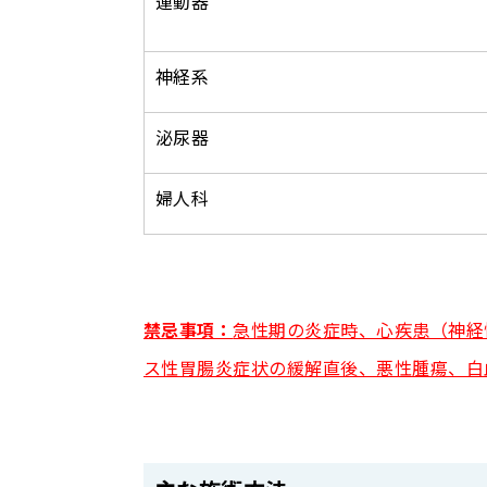
運動器
神経系
泌尿器
婦人科
禁忌事項：
急性期の炎症時、心疾患（神経
ス性胃腸炎症状の緩解直後、悪性腫瘍、白