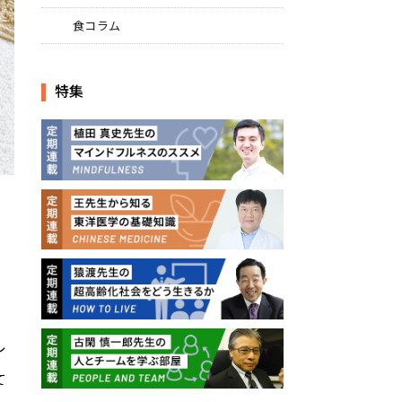
食コラム
特集
と
レ
て