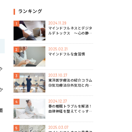
ランキング
、
2024.11.29
1
マインドフルネスとデジタ
ルデトックス 〜心の静け
さを取り戻す方法〜
2025.02.21
2
マインドフルな食習慣
や
2023.10.27
3
。
東洋医学療法の紹介コラム
㉝気功療法⑩外気功と内気
か
功の特徴
2024.12.27
4
春の睡眠トラブルを解消！
道
自律神経を整えてぐっすり
眠るマインドフルネス実践
法
2025.03.07
5