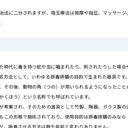
治法に二分されますが、吸玉療法は按摩や指圧、マッサージ
。
た時代に毒を持つ蛇や虫に嚙まれたり、刺されたりした場合
処方法として、いわゆる排毒排膿の目的で生まれた器具です
、その後、動物の角（つの）が用いられるようになったこと
かくほう）という名称でも呼ばれています。
が考案され、そのための道具として竹製、陶器、ガラス製の
もこの形態で施術されており、使用目的は排毒排膿のみなら
が、吸着させる方法は数千年前と変わりありません。