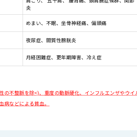
肩こり、 五十肩、 腰背痛、頸肩腕症候群、関節
炎
めまい、不眠、坐骨神経痛、偏頭痛
夜尿症、間質性膀胱炎
月経困難症、更年期障害、冷え症
性の不整脈を除<)、重度の動脈硬化、インフルエンザやウイ
血病などによる貧血。