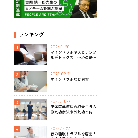
ランキング
2024.11.29
1
マインドフルネスとデジタ
ルデトックス 〜心の静け
さを取り戻す方法〜
2025.02.21
2
マインドフルな食習慣
2023.10.27
3
東洋医学療法の紹介コラム
㉝気功療法⑩外気功と内気
功の特徴
2024.12.27
4
春の睡眠トラブルを解消！