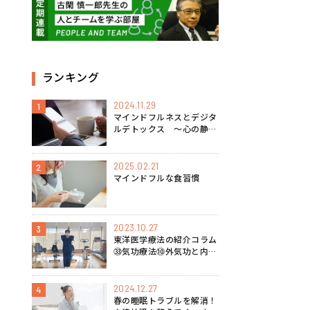
ランキング
2024.11.29
1
マインドフルネスとデジタ
ルデトックス 〜心の静け
さを取り戻す方法〜
2025.02.21
2
マインドフルな食習慣
2023.10.27
3
東洋医学療法の紹介コラム
㉝気功療法⑩外気功と内気
功の特徴
2024.12.27
4
春の睡眠トラブルを解消！