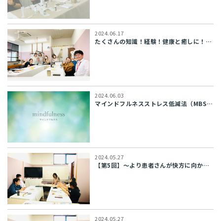
2024.06.17
たくさんの知識！経験！健康と癒しに！濃密な３ヶ月間！みゆきカレッジ独自の特典プロ...
2024.06.03
マインドフルネスストレス低減法（MBSR）24年7月1日開講ご案内 【主催】現...
2024.05.27
【第5回】～より患者さんが快方に向かうためのケアとして～ みゆきカレッ...
2024.05.27