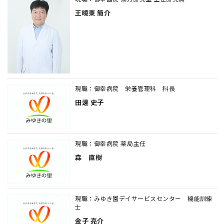
王曉東 簡介
現職：御幸病院 栄養管理科 科長
田邊 史子
現職：御幸病院 薬局主任
森 直樹
現職：みゆき園デイサービスセンター 機能訓練
士
金子 亮介