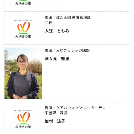
現職：ぼたん園 栄養管理課
主任
入江 ともみ
現職：みゆきカレッジ講師
津々見 知里
現職：ケアハウス ピオニーガーデン
栄養課 課長
加悦 涼子