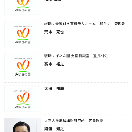
現職：介護付き有料老人ホーム 和らく 管理者
荒木 克也
現職：ぼたん園 支援相談室 室長補佐
髙木 裕之
太田 咲耶
大正大学地域構想研究所 客員教授
猿渡 知之