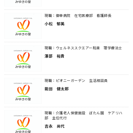
現職：御幸病院 在宅医療部 看護師長
小松 郁美
現職：ウェルネススクエアー和楽 理学療法士
澤部 裕貴
現職：ピオニーガーデン 生活相談員
能田 健太郎
現職：介護老人保健施設 ぼたん園 ケアリハ
部 主任代行
吉永 尚代