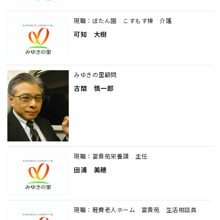
現職：ぼたん園 こすもす棟 介護
可知 大樹
みゆきの里顧問
古閑 慎一郎
現職：富貴苑栄養課 主任
田浦 美穂
現職：軽費老人ホーム 富貴苑 生活相談員