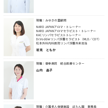
現職：みゆきの里顧問
NARD JAPANアロマ・トレーナー
NARD JAPANアロマセラピスト・トレーナー
KACリンパセラピストトレーナー
Dr.Vodderリンパ浮腫セラピスト（MLD／CDT）
松本外科内科医院リンパ浮腫外来担当
岩見 ともか
現職：御幸病院 統合医療センター
山内 晶子
現職：介護老人保健施設 ぼたん園 事務長