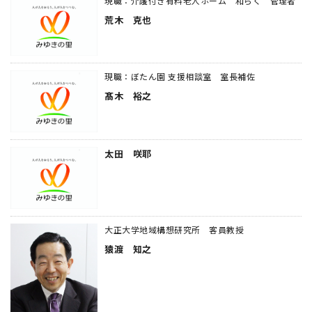
現職：介護付き有料老人ホーム 和らく 管理者
荒木 克也
現職：ぼたん園 支援相談室 室長補佐
髙木 裕之
太田 咲耶
大正大学地域構想研究所 客員教授
猿渡 知之