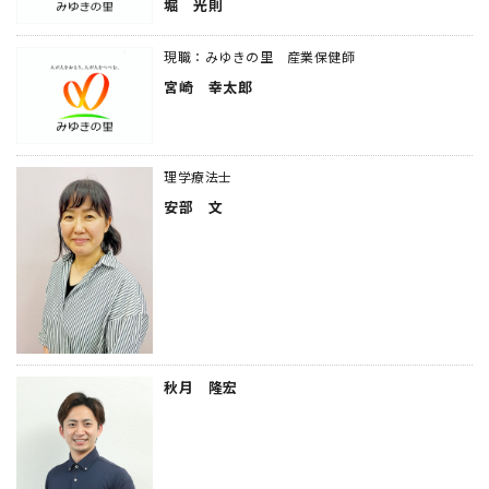
堀 光則
現職：みゆきの里 産業保健師
宮崎 幸太郎
理学療法士
安部 文
秋月 隆宏