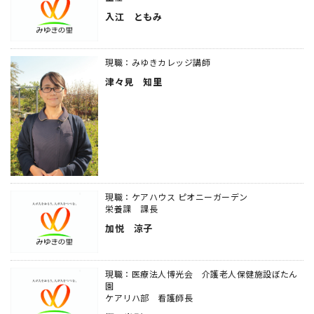
入江 ともみ
現職：みゆきカレッジ講師
津々見 知里
現職：ケアハウス ピオニーガーデン
栄養課 課長
加悦 涼子
現職：医療法人博光会 介護老人保健施設ぼたん
園
ケアリハ部 看護師長