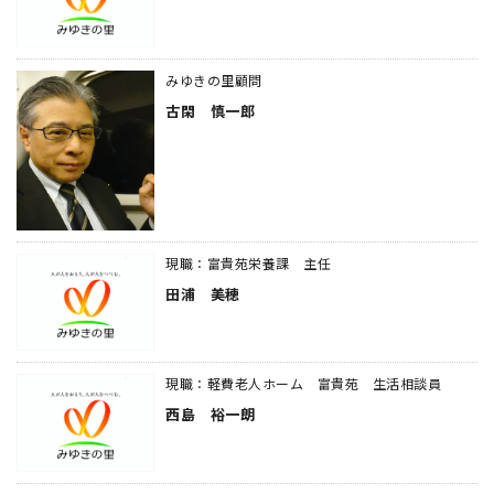
みゆきの里顧問
古閑 慎一郎
現職：富貴苑栄養課 主任
田浦 美穂
現職：軽費老人ホーム 富貴苑 生活相談員
西島 裕一朗