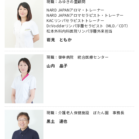
現職：みゆきの里顧問
NARD JAPANアロマ・トレーナー
NARD JAPANアロマセラピスト・トレーナー
KACリンパセラピストトレーナー
Dr.Vodderリンパ浮腫セラピスト（MLD／CDT）
松本外科内科医院リンパ浮腫外来担当
岩見 ともか
現職：御幸病院 統合医療センター
山内 晶子
現職：介護老人保健施設 ぼたん園 事務長
黒土 達也