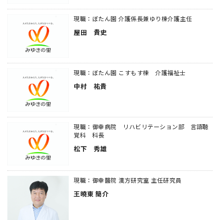
現職：ぼたん園 介護係長兼ゆり棟介護主任
屋田 貴史
現職：ぼたん園 こすもす棟 介護福祉士
中村 祐貴
現職：御幸病院 リハビリテーション部 言語聴
覚科 科長
松下 秀雄
現職：御幸醫院 漢方研究室 主任研究員
王曉東 簡介