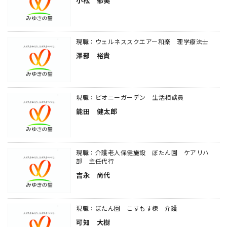
小松 郁美
現職：ウェルネススクエアー和楽 理学療法士
澤部 裕貴
現職：ピオニーガーデン 生活相談員
能田 健太郎
現職：介護老人保健施設 ぼたん園 ケアリハ
部 主任代行
吉永 尚代
現職：ぼたん園 こすもす棟 介護
可知 大樹