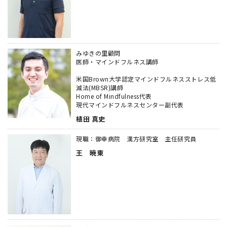
みゆきの里顧問
医師・マインドフルネス講師
米国Brown大学認定マインドフルネスストレス低
減法(MBSR)講師
Home of Mindfulness代表
現代マインドフルネスセンター副代表
植田 真史
現職：御幸病院 漢方研究室 主任研究員
王 暁東