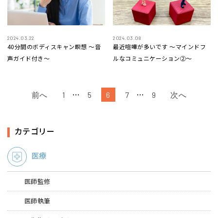
2024.03.22
2024.03.08
40分間のボディスキャン瞑想 〜音
最近喧嘩が多いです 〜マインドフ
声ガイド付き〜
ルなコミュニケーション②〜
…
…
前へ
1
5
6
7
9
次へ
カテゴリー
医療
医師監修
医師執筆