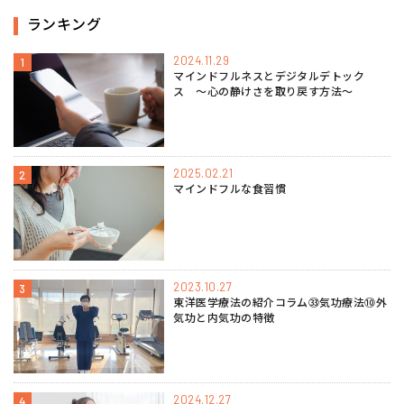
ランキング
2024.11.29
1
マインドフルネスとデジタルデトック
ス 〜心の静けさを取り戻す方法〜
2025.02.21
2
マインドフルな食習慣
2023.10.27
3
東洋医学療法の紹介コラム㉝気功療法⑩外
気功と内気功の特徴
2024.12.27
4