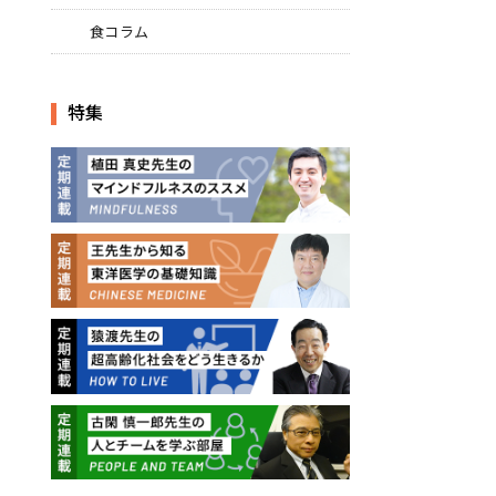
尾
食コラム
特集