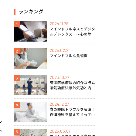
ランキング
2024.11.29
1
マインドフルネスとデジタ
ルデトックス 〜心の静け
さを取り戻す方法〜
2025.02.21
2
マインドフルな食習慣
2023.10.27
3
東洋医学療法の紹介コラム
㉝気功療法⑩外気功と内気
功の特徴
2024.12.27
4
春の睡眠トラブルを解消！
自律神経を整えてぐっすり
ん
眠るマインドフルネス実践
法
で
2025.03.07
5