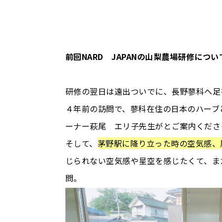
前回NARD JAPANの山梨農場研修につ
研修の翌日は遠出ついでに、長野蓼科へ足
４年前の訪問で、蓼科在住の日本のハーブと
ーナー萩尾 エリ子先生がとご案内くださ
そして、
茅野駅に降り立った時の空気感、
じられない空気感や星空を感じたくて、ま
問。