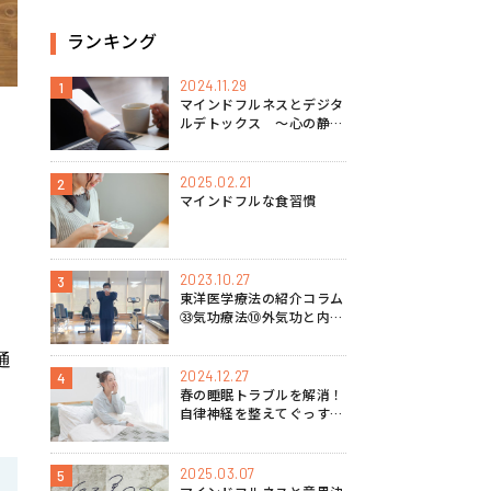
ランキング
2024.11.29
1
マインドフルネスとデジタ
ルデトックス 〜心の静け
さを取り戻す方法〜
2025.02.21
2
マインドフルな食習慣
2023.10.27
3
東洋医学療法の紹介コラム
㉝気功療法⑩外気功と内気
功の特徴
通
2024.12.27
4
春の睡眠トラブルを解消！
自律神経を整えてぐっすり
眠るマインドフルネス実践
法
2025.03.07
5